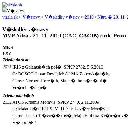
vizsla.sk
>
V�stavy
>
V�sledky v�stav
>
2010
>
Nitra � 20. 11.
V�sledky v�stavy
MVP Nitra - 21. 11. 2010 (CAC, CACIB) rozh. Petr
MKS
PSY
Trieda dorastu
2031
IRIS z Galantsk�ch pol�, SPKP 2782, 5.6.2010
O: BOSCO Jantar Devil; M: ALMA Zoborsk� l�ky
Chov.: Norbert Horv�th, Maj.: �ubom�r �uri�
Ve�mi n�dejn�
Trieda mlad�ch
2032
ATOS Artemis Moravia, SPKP 2740, 2.11.2009
O: Malamk�zi KRIS; M: DIXIE Lav�re Mor�via
Chov.: Lenka Tr�vn��kov�, Maj.: Barbora Kr�m�rov
V�born� 4