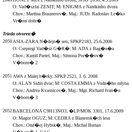
O: Vad�szfai ZENIT; M: ENIGMA z Nanikinho dvora
Chov.: Martina Braunerov�, Maj.: JUDr. Radoslav Le�ko
Ve�mi dobr�
Trieda otvoren�
2050
ASIA-ZARA N�dejn� sen, SPKP2183, 25.6.2006
O: Csepregi Vad�sz G�R�; M: ADA z Bag�a�a
Chov.: Kamil Partel, Maj.: Simona Por��ov�
V�born� 2
2051
AWA z Malej h�rky, SPKP 2521, 3. 6. 2008
O: ALAN Sidin dvor; M: COSTA EMMA z Vodn�ho mlyna
Chov.: Andrea Kvasnicov�, Maj.: Mgr. Richard Ivan�o
V�born� 3
2052
BARCELONA C9H13NO3, �LP/MOK 3301, 17.6.2009
O: Magor OGUZ; M: CEDRA z Blanensk�ch lesu
Chov.: Ond�ej Hybsk�, Maj.: Michal Burian