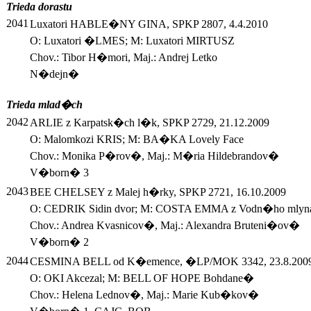
Trieda dorastu
2041
Luxatori HABLE�NY GINA, SPKP 2807, 4.4.2010
O: Luxatori �LMES; M: Luxatori MIRTUSZ
Chov.: Tibor H�mori, Maj.: Andrej Letko
N�dejn�
Trieda mlad�ch
2042
ARLIE z Karpatsk�ch l�k, SPKP 2729, 21.12.2009
O: Malomkozi KRIS; M: BA�KA Lovely Face
Chov.: Monika P�rov�, Maj.: M�ria Hildebrandov�
V�born� 3
2043
BEE CHELSEY z Malej h�rky, SPKP 2721, 16.10.2009
O: CEDRIK Sidin dvor; M: COSTA EMMA z Vodn�ho mlyn
Chov.: Andrea Kvasnicov�, Maj.: Alexandra Bruteni�ov�
V�born� 2
2044
CESMINA BELL od K�emence, �LP/MOK 3342, 23.8.200
O: OKI Akcezal; M: BELL OF HOPE Bohdane�
Chov.: Helena Lednov�, Maj.: Marie Kub�kov�