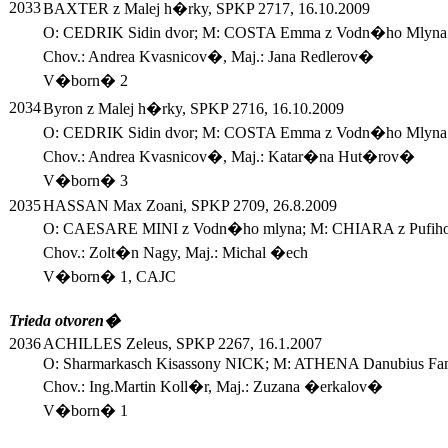
2033
BAXTER z Malej h�rky, SPKP 2717, 16.10.2009
O: CEDRIK Sidin dvor; M: COSTA Emma z Vodn�ho Mlyna
Chov.: Andrea Kvasnicov�, Maj.: Jana Redlerov�
V�born� 2
2034
Byron z Malej h�rky, SPKP 2716, 16.10.2009
O: CEDRIK Sidin dvor; M: COSTA Emma z Vodn�ho Mlyna
Chov.: Andrea Kvasnicov�, Maj.: Katar�na Hut�rov�
V�born� 3
2035
HASSAN Max Zoani, SPKP 2709, 26.8.2009
O: CAESARE MINI z Vodn�ho mlyna; M: CHIARA z Pufiho
Chov.: Zolt�n Nagy, Maj.: Michal �ech
V�born� 1, CAJC
Trieda otvoren�
2036
ACHILLES Zeleus, SPKP 2267, 16.1.2007
O: Sharmarkasch Kisassony NICK; M: ATHENA Danubius Fa
Chov.: Ing.Martin Koll�r, Maj.: Zuzana �erkalov�
V�born� 1