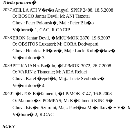
Trieda pracovn�
2037
ATILLA ATI V�r�s Angyal, SPKP 2488, 18.5.2008
O: BOSCO Jantar Devil; M: ANI Tiszotai
Chov.: Peter Polomsk�, Maj.: Peter Bla�o
V�born� 1, CAC, R.CACIB
2038
ERON Jantar Devil, �MKU/MOK 2870, 19.6.2007
O: OBSITOS Luxatori; M: CORA Dodvaparti
Chov.: Henrieta Eli�ov�, Maj.: Lucie Kub��kov�
Ve�mi dobr� 3
2039
PIT KAJAN z Ba�tin, �LP/MOK 3072, 26.7.2008
O: VARIN z Tismenic; M: AIDA Reluci
Chov.: Karel �epel�k, Maj.: Lucie Svobodov�
Ve�mi dobr� 4
2040
T�LTOS K�falmenti, �LP/MOK 3147, 16.8.2008
O: Malomk�zi POMPAS; M: K�falmenti KINCS�
Chov.: Istv�n Szuromi, Maj.: Pavl�na Mi�ulkov� + V�t
V�born� 2, R.CAC
SUKY