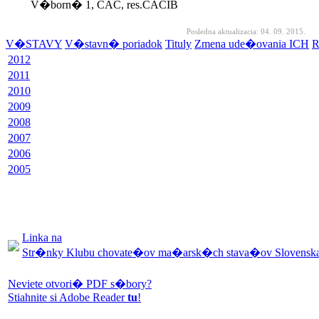
V�born� 1, CAC, res.CACIB
Posledna aktualizacia: 04. 09. 2015.
V�STAVY
V�stavn� poriadok
Tituly
Zmena ude�ovania ICH
R
2012
2011
2010
2009
2008
2007
2006
2005
Linka na
Str�nky Klubu chovate�ov ma�arsk�ch stava�ov Slovensk
Neviete otvori� PDF s�bory?
Stiahnite si Adobe Reader
tu
!