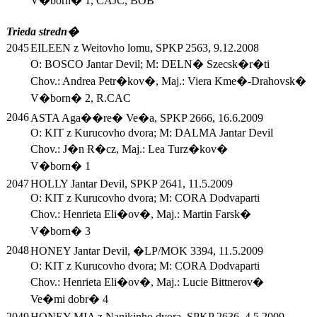
V�born� 1, CAJC, BOB
Trieda stredn�
2045
EILEEN z Weitovho lomu, SPKP 2563, 9.12.2008
O: BOSCO Jantar Devil; M: DELN� Szecsk�r�ti
Chov.: Andrea Petr�kov�, Maj.: Viera Kme�-Drahovsk�
V�born� 2, R.CAC
2046
ASTA Aga��re� Ve�a, SPKP 2666, 16.6.2009
O: KIT z Kurucovho dvora; M: DALMA Jantar Devil
Chov.: J�n R�cz, Maj.: Lea Turz�kov�
V�born� 1
2047
HOLLY Jantar Devil, SPKP 2641, 11.5.2009
O: KIT z Kurucovho dvora; M: CORA Dodvaparti
Chov.: Henrieta Eli�ov�, Maj.: Martin Farsk�
V�born� 3
2048
HONEY Jantar Devil, �LP/MOK 3394, 11.5.2009
O: KIT z Kurucovho dvora; M: CORA Dodvaparti
Chov.: Henrieta Eli�ov�, Maj.: Lucie Bittnerov�
Ve�mi dobr� 4
2049
HONEY MIA z Nanikinho dvora, SPKP 2636, 4.5.2009