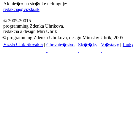
Ak nie�o na str�nke nefunguje:
redakcia@vizsla.sk
© 2005-20015
programming Zdenka Uhrikova,
redakcia a design Miri Uhrik
© programming Zdenka Uhrikova, design Miroslav Uhrik, 2005
Vizsla Club Slovakia
|
|
|
|
Link
Chovate�stvo
Sk��ky
V�stavy