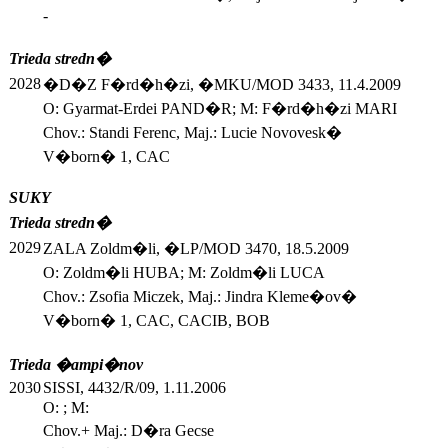
-
Trieda stredn�
2028
�D�Z F�rd�h�zi, �MKU/MOD 3433, 11.4.2009
O: Gyarmat-Erdei PAND�R; M: F�rd�h�zi MARI
Chov.: Standi Ferenc, Maj.: Lucie Novovesk�
V�born� 1, CAC
SUKY
Trieda stredn�
2029
ZALA Zoldm�li, �LP/MOD 3470, 18.5.2009
O: Zoldm�li HUBA; M: Zoldm�li LUCA
Chov.: Zsofia Miczek, Maj.: Jindra Kleme�ov�
V�born� 1, CAC, CACIB, BOB
Trieda �ampi�nov
2030
SISSI, 4432/R/09, 1.11.2006
O: ; M:
Chov.+ Maj.: D�ra Gecse